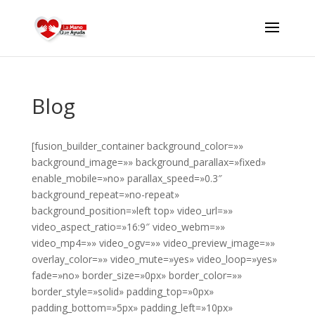
Blog
[fusion_builder_container background_color=»»
background_image=»» background_parallax=»fixed»
enable_mobile=»no» parallax_speed=»0.3″
background_repeat=»no-repeat»
background_position=»left top» video_url=»»
video_aspect_ratio=»16:9″ video_webm=»»
video_mp4=»» video_ogv=»» video_preview_image=»»
overlay_color=»» video_mute=»yes» video_loop=»yes»
fade=»no» border_size=»0px» border_color=»»
border_style=»solid» padding_top=»0px»
padding_bottom=»5px» padding_left=»10px»