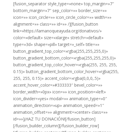
[fusion_separator style_type=»none» top_margin=»7″
bottom_margin=»7″ sep_color=»» border_size=»»
icon=»» icon_circle=»» icon_circle_color=»» width=»»
alignment=»» class=»» id=»» /][fusion_button
link=»https://lamanoqueayuda.org/donativos/»
color=»default» size=»xlarge» stretch=»default»
type=»3d» shape=»pill» target=»_self» title=»»
button_gradient_top_color=»rgba(255,255,255,0)»
button_gradient_bottom_color=»rgba(255,255,255,0)»
button_gradient_top_color_hover=»rgba(255, 255, 255,
0.15)» button_gradient_bottom_color_hover=»rgba(255,
255, 255, 0.15)» accent_color=»rgba(0,0,0,.5)»
accent_hover_color=»#333333″ bevel_color=»»
border_width=»0px» icon=»» icon_position=»left»
icon_divider=»yes» modal=»» animation_type=»0″
animation_direction=»up» animation_speed=»1″
animation_offset=»» alignment=»center» class=»»
id=»»]¡HAZ TU DONACIÓN![/fusion_button]
[/fusion_builder_column][/fusion_builder_row]