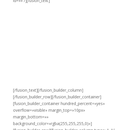
id=»» /][fusion_text]
«Ayudar en nuestra misión»
El trabajo
social de Los Ángeles de la Noche, está
dirigido a los SIN TECHO, personas que
por causas ajenas a sus voluntades, no
tienen lo básico para sustentarse. Y es
aquí, donde la acción de los Ángeles de la
Noche, empieza, ofreciendo a estas
personas que se encuentran por su paso,
un kit de higiene personal y sobre todo,
cariño, consejo y palabras de ánimo. De
esta forma, colaboramos para que ellos
logren tener un vida completa y de
calidad.
Conoce de cerca nuestro trabajo.
[/fusion_text][/fusion_builder_column]
[/fusion_builder_row][/fusion_builder_container]
[fusion_builder_container hundred_percent=»yes»
overflow=»visible» margin_top=»10px»
margin_bottom=»»
background_color=»rgba(255,255,255,0)»]