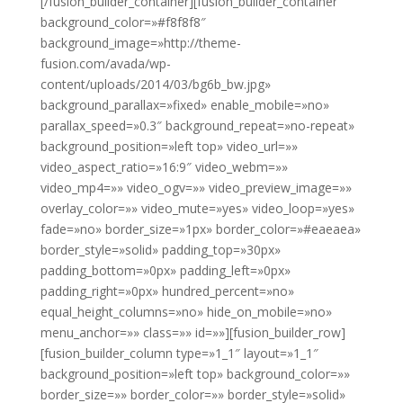
[/fusion_builder_container][fusion_builder_container
background_color=»#f8f8f8″
background_image=»http://theme-
fusion.com/avada/wp-
content/uploads/2014/03/bg6b_bw.jpg»
background_parallax=»fixed» enable_mobile=»no»
parallax_speed=»0.3″ background_repeat=»no-repeat»
background_position=»left top» video_url=»»
video_aspect_ratio=»16:9″ video_webm=»»
video_mp4=»» video_ogv=»» video_preview_image=»»
overlay_color=»» video_mute=»yes» video_loop=»yes»
fade=»no» border_size=»1px» border_color=»#eaeaea»
border_style=»solid» padding_top=»30px»
padding_bottom=»0px» padding_left=»0px»
padding_right=»0px» hundred_percent=»no»
equal_height_columns=»no» hide_on_mobile=»no»
menu_anchor=»» class=»» id=»»][fusion_builder_row]
[fusion_builder_column type=»1_1″ layout=»1_1″
background_position=»left top» background_color=»»
border_size=»» border_color=»» border_style=»solid»