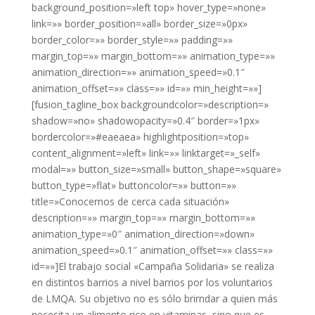
background_position=»left top» hover_type=»none»
link=»» border_position=»all» border_size=»0px»
border_color=»» border_style=»» padding=»»
margin_top=»» margin_bottom=»» animation_type=»»
animation_direction=»» animation_speed=»0.1″
animation_offset=»» class=»» id=»» min_height=»»]
[fusion_tagline_box backgroundcolor=»description=»
shadow=»no» shadowopacity=»0.4″ border=»1px»
bordercolor=»#eaeaea» highlightposition=»top»
content_alignment=»left» link=»» linktarget=»_self»
modal=»» button_size=»small» button_shape=»square»
button_type=»flat» buttoncolor=»» button=»»
title=»Conocemos de cerca cada situación»
description=»» margin_top=»» margin_bottom=»»
animation_type=»0″ animation_direction=»down»
animation_speed=»0.1″ animation_offset=»» class=»»
id=»»]El trabajo social «Campaña Solidaria» se realiza
en distintos barrios a nivel barrios por los voluntarios
de LMQA. Su objetivo no es sólo brirndar a quien más
necesita un alimento rico en vitaminas, sino que es