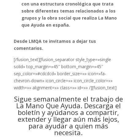
con una estructura cronológica que trata
sobre diferentes temas relacionados a los
grupos y la obra social que realiza La Mano
que Ayuda en españa.
Desde LMQA te invitamos a dejar tus
comentarios.
[/fusion_text][fusion_separator style_type=»single
solid» top_margin=»45″ bottom_margin=»45″
sep_color=»#cdcdcd» border_size=»» icon=»fa-
chevron-down» icon_circle=»» icon_circle_color=»»
width=»» alignment=»» class=»» id=»» /][fusion_text]
Sigue semanalmente el trabajo de
La Mano Que Ayuda. Descarga el
boletín y ayúdanos a compartir,
extender y llegar aún más lejos,
para ayudar a quien más
necesita.