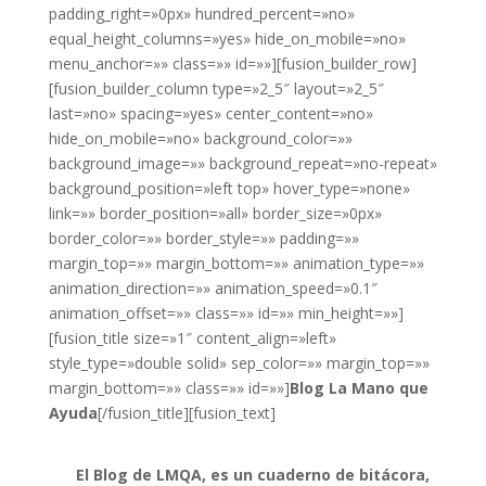
padding_right=»0px» hundred_percent=»no»
equal_height_columns=»yes» hide_on_mobile=»no»
menu_anchor=»» class=»» id=»»][fusion_builder_row]
[fusion_builder_column type=»2_5″ layout=»2_5″
last=»no» spacing=»yes» center_content=»no»
hide_on_mobile=»no» background_color=»»
background_image=»» background_repeat=»no-repeat»
background_position=»left top» hover_type=»none»
link=»» border_position=»all» border_size=»0px»
border_color=»» border_style=»» padding=»»
margin_top=»» margin_bottom=»» animation_type=»»
animation_direction=»» animation_speed=»0.1″
animation_offset=»» class=»» id=»» min_height=»»]
[fusion_title size=»1″ content_align=»left»
style_type=»double solid» sep_color=»» margin_top=»»
margin_bottom=»» class=»» id=»»]
Blog La Mano que
Ayuda
[/fusion_title][fusion_text]
El Blog de LMQA, es un cuaderno de bitácora,