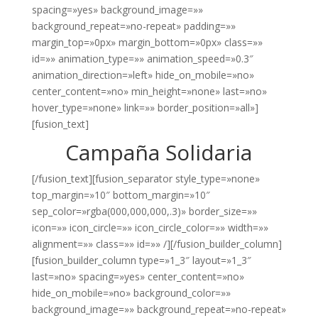
spacing=»yes» background_image=»»
background_repeat=»no-repeat» padding=»»
margin_top=»0px» margin_bottom=»0px» class=»»
id=»» animation_type=»» animation_speed=»0.3″
animation_direction=»left» hide_on_mobile=»no»
center_content=»no» min_height=»none» last=»no»
hover_type=»none» link=»» border_position=»all»]
[fusion_text]
Campaña Solidaria
[/fusion_text][fusion_separator style_type=»none»
top_margin=»10″ bottom_margin=»10″
sep_color=»rgba(000,000,000,.3)» border_size=»»
icon=»» icon_circle=»» icon_circle_color=»» width=»»
alignment=»» class=»» id=»» /][/fusion_builder_column]
[fusion_builder_column type=»1_3″ layout=»1_3″
last=»no» spacing=»yes» center_content=»no»
hide_on_mobile=»no» background_color=»»
background_image=»» background_repeat=»no-repeat»