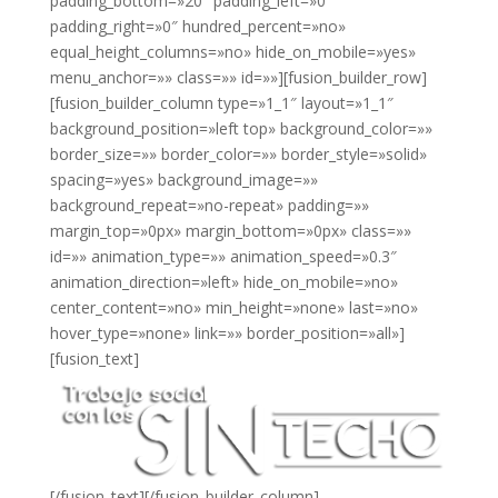
padding_bottom=»20″ padding_left=»0″
padding_right=»0″ hundred_percent=»no»
equal_height_columns=»no» hide_on_mobile=»yes»
menu_anchor=»» class=»» id=»»][fusion_builder_row]
[fusion_builder_column type=»1_1″ layout=»1_1″
background_position=»left top» background_color=»»
border_size=»» border_color=»» border_style=»solid»
spacing=»yes» background_image=»»
background_repeat=»no-repeat» padding=»»
margin_top=»0px» margin_bottom=»0px» class=»»
id=»» animation_type=»» animation_speed=»0.3″
animation_direction=»left» hide_on_mobile=»no»
center_content=»no» min_height=»none» last=»no»
hover_type=»none» link=»» border_position=»all»]
[fusion_text]
[/fusion_text][/fusion_builder_column]