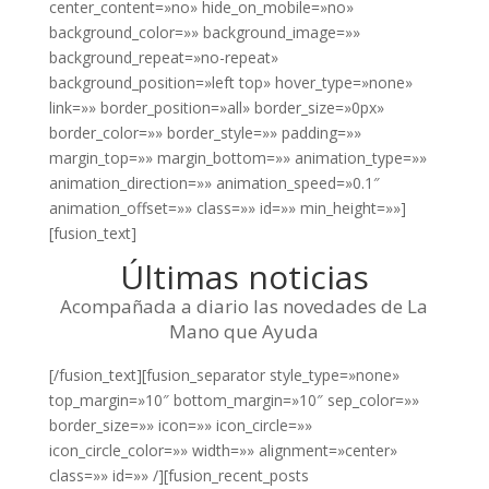
center_content=»no» hide_on_mobile=»no»
background_color=»» background_image=»»
background_repeat=»no-repeat»
background_position=»left top» hover_type=»none»
link=»» border_position=»all» border_size=»0px»
border_color=»» border_style=»» padding=»»
margin_top=»» margin_bottom=»» animation_type=»»
animation_direction=»» animation_speed=»0.1″
animation_offset=»» class=»» id=»» min_height=»»]
[fusion_text]
Últimas noticias
Acompañada a diario las novedades de La
Mano que Ayuda
[/fusion_text][fusion_separator style_type=»none»
top_margin=»10″ bottom_margin=»10″ sep_color=»»
border_size=»» icon=»» icon_circle=»»
icon_circle_color=»» width=»» alignment=»center»
class=»» id=»» /][fusion_recent_posts