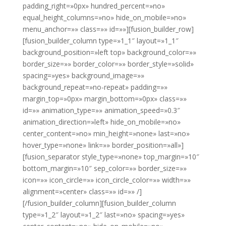
padding_right=»0px» hundred_percent=»no»
equal_height_columns=»no» hide_on_mobile=»no»
menu_anchor=»» class=»» id=»»][fusion_builder_row]
[fusion_builder_column type=»1_1″ layout=»1_1″
background_position=»left top» background_color=»»
border_size=»» border_color=»» border_style=»solid»
spacing=»yes» background_image=»»
background_repeat=»no-repeat» padding=»»
margin_top=»0px» margin_bottom=»0px» class=»»
id=»» animation_type=»» animation_speed=»0.3″
animation_direction=»left» hide_on_mobile=»no»
center_content=»no» min_height=»none» last=»no»
hover_type=»none» link=»» border_position=»all»]
[fusion_separator style_type=»none» top_margin=»10″
bottom_margin=»10″ sep_color=»» border_size=»»
icon=»» icon_circle=»» icon_circle_color=»» width=»»
alignment=»center» class=»» id=»» /]
[/fusion_builder_column][fusion_builder_column
type=»1_2″ layout=»1_2″ last=»no» spacing=»yes»