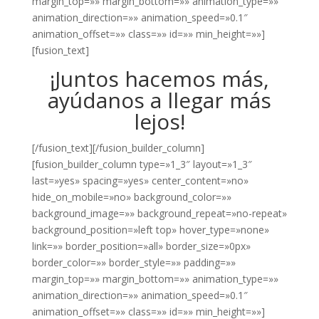
margin_top=»» margin_bottom=»» animation_type=»»
animation_direction=»» animation_speed=»0.1″
animation_offset=»» class=»» id=»» min_height=»»]
[fusion_text]
¡Juntos hacemos más,
ayúdanos a llegar más
lejos!
[/fusion_text][/fusion_builder_column]
[fusion_builder_column type=»1_3″ layout=»1_3″
last=»yes» spacing=»yes» center_content=»no»
hide_on_mobile=»no» background_color=»»
background_image=»» background_repeat=»no-repeat»
background_position=»left top» hover_type=»none»
link=»» border_position=»all» border_size=»0px»
border_color=»» border_style=»» padding=»»
margin_top=»» margin_bottom=»» animation_type=»»
animation_direction=»» animation_speed=»0.1″
animation_offset=»» class=»» id=»» min_height=»»]