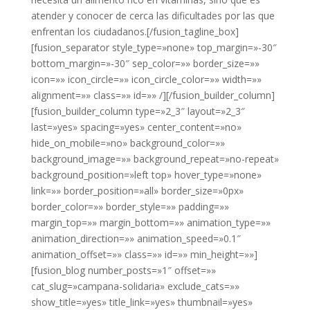
atender y conocer de cerca las dificultades por las que
enfrentan los ciudadanos.[/fusion_tagline_box]
[fusion_separator style_type=»none» top_margin=»-30″
bottom_margin=»-30″ sep_color=»» border_size=»»
icon=»» icon_circle=»» icon_circle_color=»» width=»»
alignment=»» class=»» id=»» /][/fusion_builder_column]
[fusion_builder_column type=»2_3″ layout=»2_3″
last=»yes» spacing=»yes» center_content=»no»
hide_on_mobile=»no» background_color=»»
background_image=»» background_repeat=»no-repeat»
background_position=»left top» hover_type=»none»
link=»» border_position=»all» border_size=»0px»
border_color=»» border_style=»» padding=»»
margin_top=»» margin_bottom=»» animation_type=»»
animation_direction=»» animation_speed=»0.1″
animation_offset=»» class=»» id=»» min_height=»»]
[fusion_blog number_posts=»1″ offset=»»
cat_slug=»campana-solidaria» exclude_cats=»»
show_title=»yes» title_link=»yes» thumbnail=»yes»