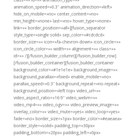
animation_speed=»0.3″ animation_direction=»left»
hide_on_mobile=»no» center_content=»no»
min_height=»none» last=»no» hover_type=»none»
link=»» border_position=»all»][fusion_separator
style_type=»single solid» sep_color=»#cdcdcd»
border_size=»» icon=»fa-chevron-down» icon_circle=»»
icon_circle_color=»» width=»» alignment=»» class=»»
id=»» /][/fusion_builder_column][/fusion_builder_row]
[/fusion_builder_container][fusion_builder_container
background_color=»#1e1e1e» background_image=»»
background_parallax=»fixed» enable_mobile=»no»
parallax_speed=»0.3″ background_repeat=»no-repeat»
background_position=»left top» video_url=»»
video_aspect_ratio=»16:9″ video_webm=»»
video_mp4=»» video_ogv=»» video_preview_image=»»
overlay_color=»» video_mute=»yes» video_loop=»yes»
fade=»no» border_size=»1px» border_color=»#eaeaea»
border_style=»solid» padding_top=»30px»
padding_bottom=»20px» padding_left=»0px»