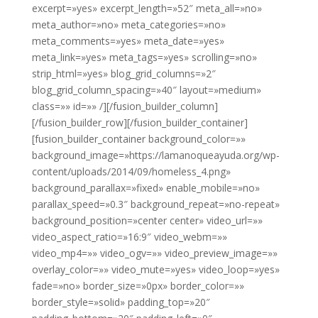
excerpt=»yes» excerpt_length=»52″ meta_all=»no»
meta_author=»no» meta_categories=»no»
meta_comments=»yes» meta_date=»yes»
meta_link=»yes» meta_tags=»yes» scrolling=»no»
strip_html=»yes» blog_grid_columns=»2″
blog_grid_column_spacing=»40″ layout=»medium»
class=»» id=»» /][/fusion_builder_column]
[/fusion_builder_row][/fusion_builder_container]
[fusion_builder_container background_color=»»
background_image=»https://lamanoqueayuda.org/wp-
content/uploads/2014/09/homeless_4.png»
background_parallax=»fixed» enable_mobile=»no»
parallax_speed=»0.3″ background_repeat=»no-repeat»
background_position=»center center» video_url=»»
video_aspect_ratio=»16:9″ video_webm=»»
video_mp4=»» video_ogv=»» video_preview_image=»»
overlay_color=»» video_mute=»yes» video_loop=»yes»
fade=»no» border_size=»0px» border_color=»»
border_style=»solid» padding_top=»20″