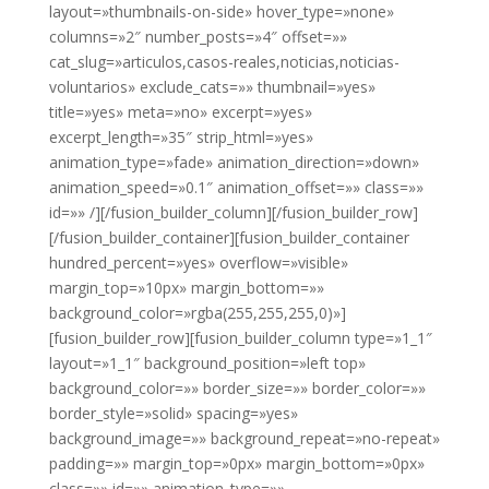
layout=»thumbnails-on-side» hover_type=»none»
columns=»2″ number_posts=»4″ offset=»»
cat_slug=»articulos,casos-reales,noticias,noticias-
voluntarios» exclude_cats=»» thumbnail=»yes»
title=»yes» meta=»no» excerpt=»yes»
excerpt_length=»35″ strip_html=»yes»
animation_type=»fade» animation_direction=»down»
animation_speed=»0.1″ animation_offset=»» class=»»
id=»» /][/fusion_builder_column][/fusion_builder_row]
[/fusion_builder_container][fusion_builder_container
hundred_percent=»yes» overflow=»visible»
margin_top=»10px» margin_bottom=»»
background_color=»rgba(255,255,255,0)»]
[fusion_builder_row][fusion_builder_column type=»1_1″
layout=»1_1″ background_position=»left top»
background_color=»» border_size=»» border_color=»»
border_style=»solid» spacing=»yes»
background_image=»» background_repeat=»no-repeat»
padding=»» margin_top=»0px» margin_bottom=»0px»
class=»» id=»» animation_type=»»