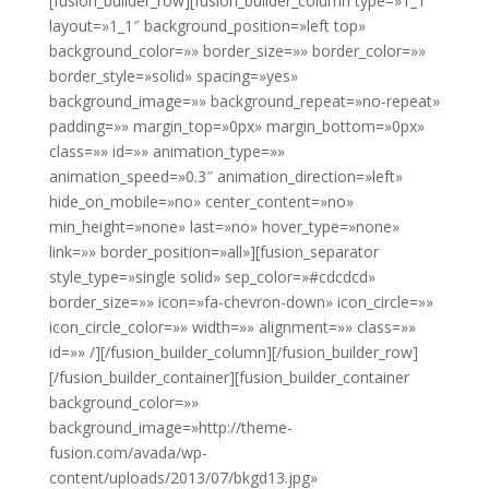
[fusion_builder_row][fusion_builder_column type=»1_1″
layout=»1_1″ background_position=»left top»
background_color=»» border_size=»» border_color=»»
border_style=»solid» spacing=»yes»
background_image=»» background_repeat=»no-repeat»
padding=»» margin_top=»0px» margin_bottom=»0px»
class=»» id=»» animation_type=»»
animation_speed=»0.3″ animation_direction=»left»
hide_on_mobile=»no» center_content=»no»
min_height=»none» last=»no» hover_type=»none»
link=»» border_position=»all»][fusion_separator
style_type=»single solid» sep_color=»#cdcdcd»
border_size=»» icon=»fa-chevron-down» icon_circle=»»
icon_circle_color=»» width=»» alignment=»» class=»»
id=»» /][/fusion_builder_column][/fusion_builder_row]
[/fusion_builder_container][fusion_builder_container
background_color=»»
background_image=»http://theme-
fusion.com/avada/wp-
content/uploads/2013/07/bkgd13.jpg»