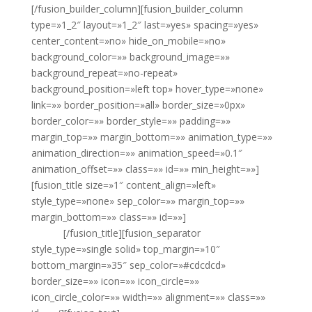
[/fusion_builder_column][fusion_builder_column
type=»1_2″ layout=»1_2″ last=»yes» spacing=»yes»
center_content=»no» hide_on_mobile=»no»
background_color=»» background_image=»»
background_repeat=»no-repeat»
background_position=»left top» hover_type=»none»
link=»» border_position=»all» border_size=»0px»
border_color=»» border_style=»» padding=»»
margin_top=»» margin_bottom=»» animation_type=»»
animation_direction=»» animation_speed=»0.1″
animation_offset=»» class=»» id=»» min_height=»»]
[fusion_title size=»1″ content_align=»left»
style_type=»none» sep_color=»» margin_top=»»
margin_bottom=»» class=»» id=»»]
Ángeles de la
Noche
[/fusion_title][fusion_separator
style_type=»single solid» top_margin=»10″
bottom_margin=»35″ sep_color=»#cdcdcd»
border_size=»» icon=»» icon_circle=»»
icon_circle_color=»» width=»» alignment=»» class=»»