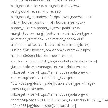
center_content=»no» hide_on_mobile=»no»
background_color=»» background_image=»»
background_repeat=»no-repeat»
background_position=»left top» hover_type=»none»
link=»» border_position=»all» border_size=»0px»
border_color=»» border_style=»» padding=»»
margin_top=»» margin_bottom=»» animation_type=»»
animation_direction=»» animation_speed=»0.1″
animation_offset=»» class=»» id=»» min_height=»»]
[fusion_slider hover_type=»zoomin» width=»550px»
height=»300px» hide_on_mobile=»small-
visibility,medium-visibility,large-visibility» class=»» id=»»]
[fusion_slide type=»image» link=»» lightbox=»no»
linktarget=»_self»]https://lamanoqueayuda.org/wp-
content/uploads/2014/09/IMG_4774.JPG-
1024×683.jpg[/fusion_slide][fusion_slide type=»image»
link=»» lightbox=»no»
linktarget=»_self»]https://lamanoqueayuda.org/wp-
content/uploads/2014/09/15975247_1236019053153258_784
1024×683.jpg[/fusion_slide][/fusion_slider]