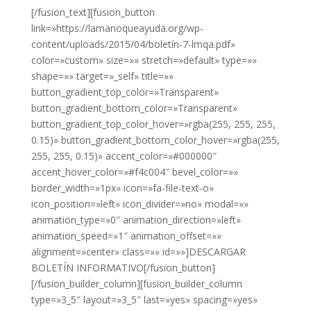
[/fusion_text][fusion_button
link=»https://lamanoqueayuda.org/wp-
content/uploads/2015/04/boletín-7-lmqa.pdf»
color=»custom» size=»» stretch=»default» type=»»
shape=»» target=»_self» title=»»
button_gradient_top_color=»Transparent»
button_gradient_bottom_color=»Transparent»
button_gradient_top_color_hover=»rgba(255, 255, 255,
0.15)» button_gradient_bottom_color_hover=»rgba(255,
255, 255, 0.15)» accent_color=»#000000″
accent_hover_color=»#f4c004″ bevel_color=»»
border_width=»1px» icon=»fa-file-text-o»
icon_position=»left» icon_divider=»no» modal=»»
animation_type=»0″ animation_direction=»left»
animation_speed=»1″ animation_offset=»»
alignment=»center» class=»» id=»»]DESCARGAR
BOLETÍN INFORMATIVO[/fusion_button]
[/fusion_builder_column][fusion_builder_column
type=»3_5″ layout=»3_5″ last=»yes» spacing=»yes»