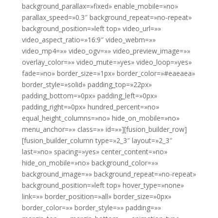
background_parallax=»fixed» enable_mobile=»no»
parallax_speed=»0.3″ background_repeat=»no-repeat»
background_position=»left top» video_url=»»
video_aspect_ratio=»16:9″ video_webm=»»
video_mp4=»» video_ogv=»» video_preview_image=»»
overlay_color=»» video_mute=»yes» video_loop=»yes»
fade=»no» border_size=»1px» border_color=»#eaeaea»
border_style=»solid» padding_top=»22px»
padding_bottom=»0px» padding_left=»0px»
padding_right=»0px» hundred_percent=»no»
equal_height_columns=»no» hide_on_mobile=»no»
menu_anchor=»» class=»» id=»»][fusion_builder_row]
[fusion_builder_column type=»2_3″ layout=»2_3″
last=»no» spacing=»yes» center_content=»no»
hide_on_mobile=»no» background_color=»»
background_image=»» background_repeat=»no-repeat»
background_position=»left top» hover_type=»none»
link=»» border_position=»all» border_size=»0px»
border_color=»» border_style=»» padding=»»