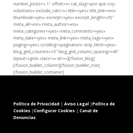
number_posts=»-1″ offset=»» cat_slug=»por-que-soy-
voluntario» exclude_cats=»» title=»yes» title_link=»no»
thumbnail=»yes» excerpt=»yes» excerpt_length=»35″
meta_all=»no» meta_author=»no»
meta_categories=»yes» meta_comments=»yes»
meta_date=»yes» meta_link=»yes» meta_tags=»yes»
paging=»yes» scrolling=»pagination» strip_html=»yes»
blog_grid_columns=»3″ blog_grid_column_spacing=»40″
layout=»grid» class=»» id=»»][/fusion_blog]
[/fusion_builder_column][/fusion_builder_row]
[/fusion_builder_container]
Política de Privacidad
|
Aviso Legal
|
Política de
Cookies
|
Configurar Cookies
|
Canal de
Denuncias