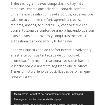
Si deseas lograr nuevas conquistas ¡no hay más
remedio! Tendrás que salir de tu zona de confort.
Enfrenta ese desafío con osadía porque, cada vez que
sales de tu zona de confort, aprendes, creces,
mejoras, añades, te superas… Y, cada vez que eso
ocurre, tu zona de confort se amplía haciendo que con
esos nuevos aprendizajes y conquistas mejore tu
autoestima, tu motivación y tu bienestar.
Cada vez que tu zona de confort intente envolverte y
arrastrarte con sus tentáculos de comodidad,
acomodación y miedo ¡reacciona! No sucumbas ante
la inactividad y la aparente seguridad que te ofrece:
Tienes un futuro lleno de posibilidades pero ¿en qué
zona vas a estar?
Reproductor
Media error: Format(s) not supported or source(s) not found
de
Descargar archivo: http://cosasdelavida.org/wp-
vídeo
content/uploads/2018/02/Atre%CC%81vete-a-son%CC%83ar.mp4?_=1