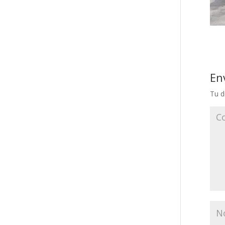
En
Tu d