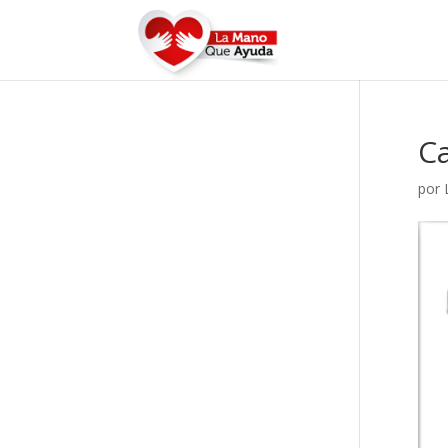
Ca
por