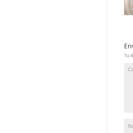
En
Tu d