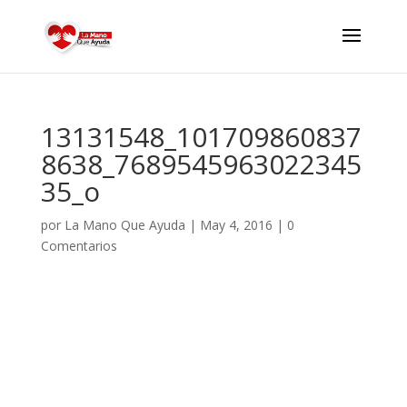
13131548_101709860837
8638_7689545963022345
35_o
por
La Mano Que Ayuda
|
May 4, 2016
|
0
Comentarios