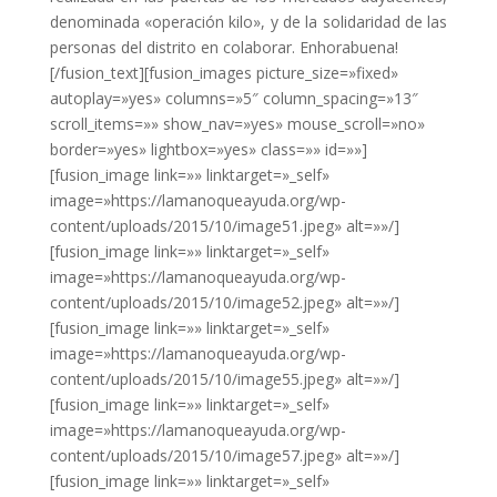
denominada «operación kilo», y de la solidaridad de las
personas del distrito en colaborar. Enhorabuena!
[/fusion_text][fusion_images picture_size=»fixed»
autoplay=»yes» columns=»5″ column_spacing=»13″
scroll_items=»» show_nav=»yes» mouse_scroll=»no»
border=»yes» lightbox=»yes» class=»» id=»»]
[fusion_image link=»» linktarget=»_self»
image=»https://lamanoqueayuda.org/wp-
content/uploads/2015/10/image51.jpeg» alt=»»/]
[fusion_image link=»» linktarget=»_self»
image=»https://lamanoqueayuda.org/wp-
content/uploads/2015/10/image52.jpeg» alt=»»/]
[fusion_image link=»» linktarget=»_self»
image=»https://lamanoqueayuda.org/wp-
content/uploads/2015/10/image55.jpeg» alt=»»/]
[fusion_image link=»» linktarget=»_self»
image=»https://lamanoqueayuda.org/wp-
content/uploads/2015/10/image57.jpeg» alt=»»/]
[fusion_image link=»» linktarget=»_self»