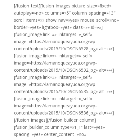
[/fusion_text][fusion_images picture_size=»fixed»
autoplay=»no» columns=»5″ column_spacing=»13″
scroll_items=»» show_nav=»yes» mouse_scroll=»no»
border=»yes» lightbox=»yes» class=»» id=»»]
[fusion_image link=»» linktarget=»_self»
image=»https://lamanoqueayuda.org/wp-
content/uploads/2015/10/DSCN6528.jpg» alt=»»/]
[fusion_image link=»» linktarget=»_self»
image=»https://lamanoqueayuda.org/wp-
content/uploads/2015/10/DSCN6532.jpg» alt=»»/]
[fusion_image link=»» linktarget=»_self»
image=»https://lamanoqueayuda.org/wp-
content/uploads/2015/10/DSCN6535.jpg» alt=»»/]
[fusion_image link=»» linktarget=»_self»
image=»https://lamanoqueayuda.org/wp-
content/uploads/2015/10/DSCN6536.jpg» alt=»»/]
[/fusion_images][/fusion_builder_column]
[fusion_builder_column type=»1_1″ last=»yes»
spacing=»yes» center_content=»no»