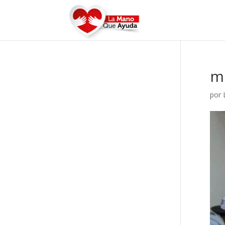
m
por