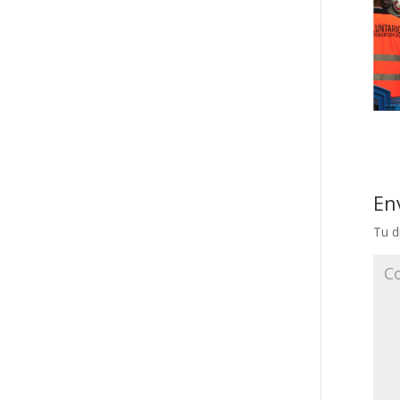
En
Tu d