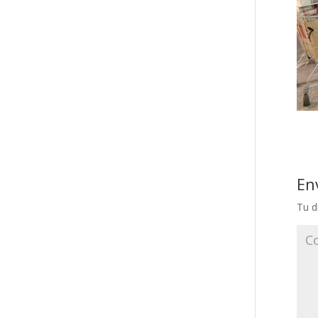
En
Tu d