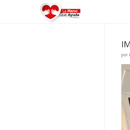
I
por