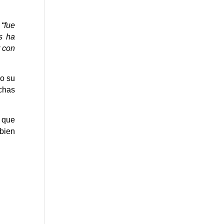
,
“fue
s ha
r con
do su
chas
 que
bien