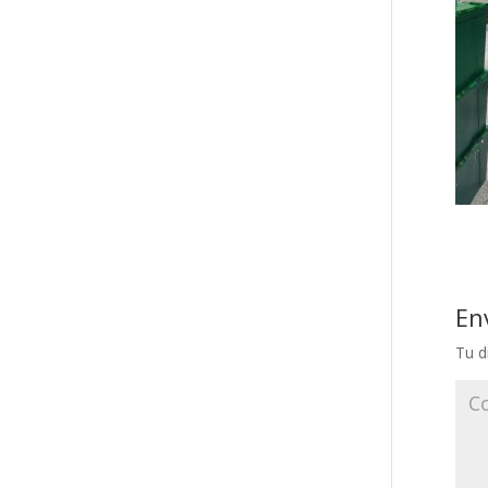
En
Tu d