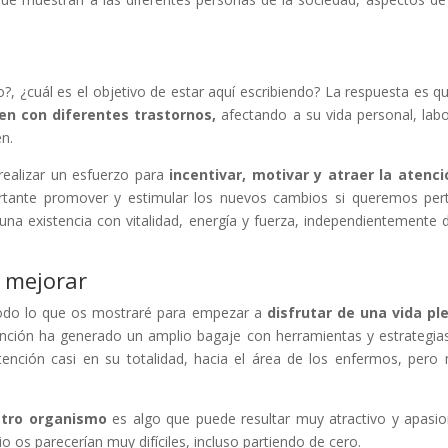
?, ¿cuál es el objetivo de estar aquí escribiendo? La respuesta es qu
n con diferentes trastornos,
afectando a su vida personal, labo
en.
 realizar un esfuerzo para
incentivar, motivar y atraer la atenci
ante promover y estimular los nuevos cambios si queremos pert
 una existencia con vitalidad, energía y fuerza, independientemente 
 mejorar
todo lo que os mostraré para empezar a
disfrutar de una vida pl
nción ha generado un amplio bagaje con herramientas y estrategias m
 atención casi en su totalidad, hacia el área de los enfermos, pe
stro organismo
es algo que puede resultar muy atractivo y apasion
io os parecerían muy difíciles, incluso partiendo de cero.