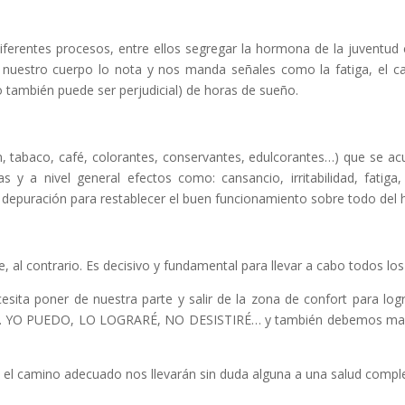
ferentes procesos, entre ellos segregar la hormona de la juventud c
o, nuestro cuerpo lo nota y nos manda señales como la fatiga, el 
también puede ser perjudicial) de horas de sueño.
, tabaco, café, colorantes, conservantes, edulcorantes…) que se ac
y a nivel general efectos como: cansancio, irritabilidad, fatiga,
 depuración para restablecer el buen funcionamiento sobre todo del h
e, al contrario. Es decisivo y fundamental para llevar a cabo todos lo
ecesita poner de nuestra parte y salir de la zona de confort para l
s. YO PUEDO, LO LOGRARÉ, NO DESISTIRÉ… y también debemos mante
 el camino adecuado nos llevarán sin duda alguna a una salud compl