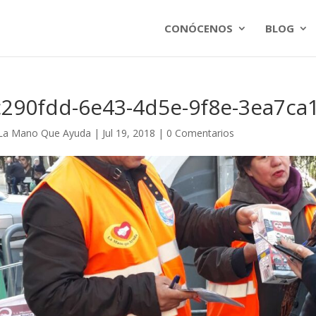
CONÓCENOS
BLOG
c290fdd-6e43-4d5e-9f8e-3ea7ca
La Mano Que Ayuda
|
Jul 19, 2018
|
0 Comentarios