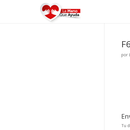
F
por
En
Tu d