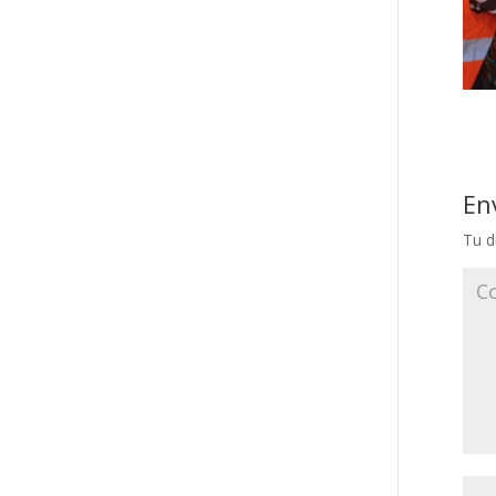
En
Tu d