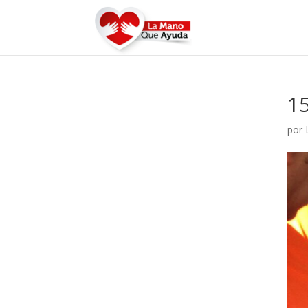
1
por