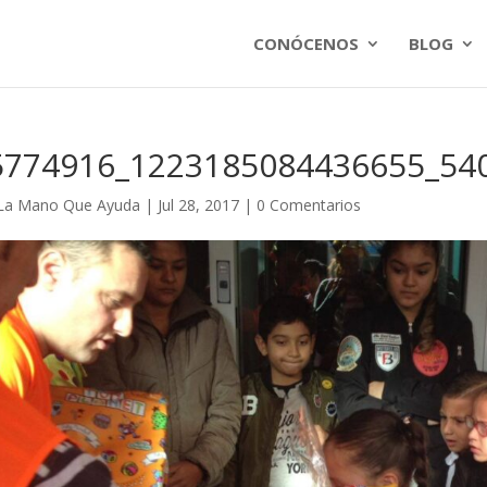
CONÓCENOS
BLOG
5774916_1223185084436655_54
La Mano Que Ayuda
|
Jul 28, 2017
|
0 Comentarios