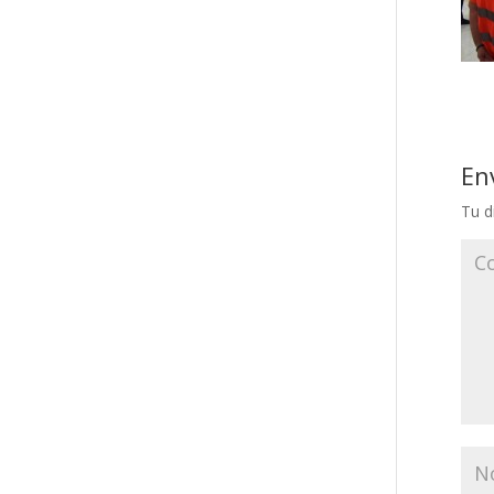
En
Tu d