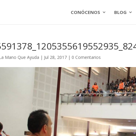
CONÓCENOS
BLOG
5591378_1205355619552935_82
La Mano Que Ayuda
|
Jul 28, 2017
|
0 Comentarios