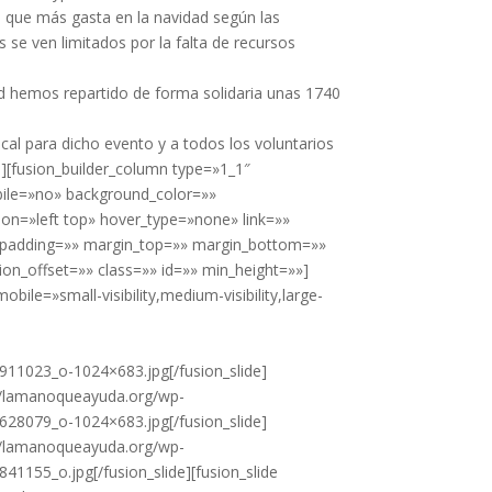
s que más gasta en la navidad según las
s se ven limitados por la falta de recursos
d hemos repartido de forma solidaria unas 1740
ocal para dicho evento y a todos los voluntarios
n][fusion_builder_column type=»1_1″
bile=»no» background_color=»»
n=»left top» hover_type=»none» link=»»
»» padding=»» margin_top=»» margin_bottom=»»
on_offset=»» class=»» id=»» min_height=»»]
le=»small-visibility,medium-visibility,large-
1023_o-1024×683.jpg[/fusion_slide]
s://lamanoqueayuda.org/wp-
8079_o-1024×683.jpg[/fusion_slide]
s://lamanoqueayuda.org/wp-
55_o.jpg[/fusion_slide][fusion_slide