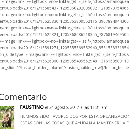
=»image» link=»» lightbox=»no» linktarget=»_self»]https://lamanoque
ent/uploads/2016/12/15585437_1205360282885802_12185737540668532
=»image» link=»» lightbox=»no» linktarget=»_self»]https://lamanoque
ent/uploads/2016/12/15625830_1205363809552116_39678949443063544
=»image» link=»» lightbox=»no» linktarget=»_self»]https://lamanoque
ent/uploads/2016/12/15622321_1205368086218355_78768194695055171
=»image» link=»» lightbox=»no» linktarget=»_self»]https://lamanoque
ent/uploads/2016/12/15591271_1205355569552940_856153333185431
ion_slide type=»image» link=»» lightbox=»no» linktarget=»_self»]http
ent/uploads/2016/12/15626360_1205355489552948_131615858011353
sion_slider][/fusion_builder_column][/fusion_builder_row][/fusion_build
 Comentario
FAUSTINO
el 24 agosto, 2017 a las 11:31 am
HEMMOS SIDO FAVORECIDOS POR ESTA ORGANIZACIO
ESTAS SON LAS COSAS QUE AYUDAN A MANTENER LA FE