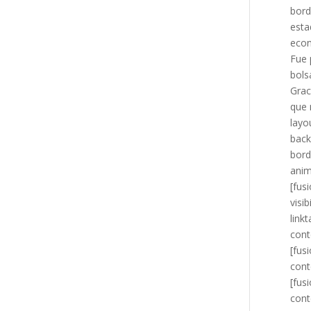
bord
esta
eco
Fue 
bols
Grac
que 
layo
back
bord
anim
[fus
visi
link
cont
[fus
cont
[fus
cont