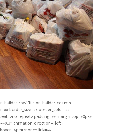
on_builder_row][fusion_builder_column
r=»» border_size=»» border_color=»»
epeat=»no-repeat» padding=»» margin_top=»0px»
»0.3″ animation_direction=»left»
hover_type=»none» link=»»