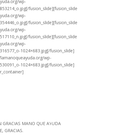
ayuda.org/wp-
14_o.jpg[/fusion_slide][fusion_slide
ayuda.org/wp-
46_o.jpg[/fusion_slide][fusion_slide
ayuda.org/wp-
10_n.jpg[/fusion_slide][fusion_slide
ayuda.org/wp-
6577_o-1024×683.jpg[/fusion_slide]
s://lamanoqueayuda.org/wp-
0091_o-1024×683.jpg[/fusion_slide]
er_container]
Responder
N GRACIAS MANO QUE AYUDA
, GRACIAS.