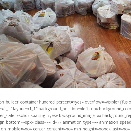
ion_builder_container hundred_percent=»yes» overflow=»visible»][fusi
=»1_1″ layout=»1_1″ background_position=»left top» background_colo
er_style=»solid» spacing=»yes» background_image=»» background_r
in_bottom=»0px» class=»» id=»» animation_type=»» animation_speed=
_on_mobile=»no» center_content=»no» min_height=»none» last=»no» 