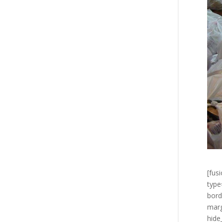
[fus
type
bord
marg
hide