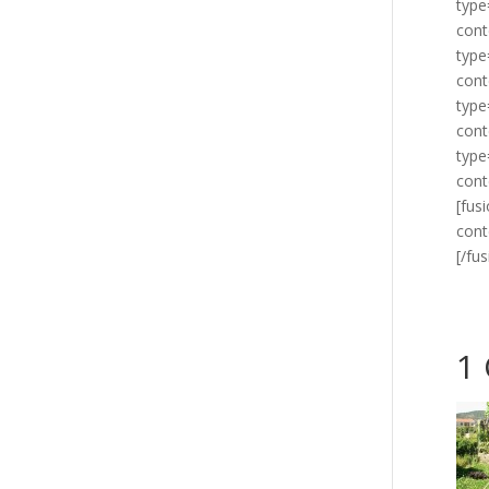
type
cont
type
cont
type
cont
type
cont
[fus
cont
[/fu
1