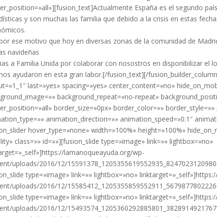
er_position=»all»][fusion_text]Actualmente España es el segundo paí
dísticas y son muchas las familia que debido a la crisis en estas fecha
nómicos.
por ese motivo que hoy en diversas zonas de la comunidad de Madri
as navideñas
ias a Familia Unida por colaborar con nosostros en disponibilizar el l
nos ayudaron en esta gran labor.[/fusion_text][/fusion_builder_colum
ut=»1_1″ last=»yes» spacing=»yes» center_content=»no» hide_on_mo
ground_image=»» background_repeat=»no-repeat» background_positio
er_position=»all» border_size=»0px» border_color=»» border_style=
ation_type=»» animation_direction=»» animation_speed=»0.1″ animati
ion_slider hover_type=»none» width=»100%» height=»100%» hide_on_mobi
bility» class=»» id=»»][fusion_slide type=»image» link=»» lightbox=»no»
target=»_self»]https://lamanoqueayuda.org/wp-
ent/uploads/2016/12/15591378_1205355619552935_824702312098091
ion_slide type=»image» link=»» lightbox=»no» linktarget=»_self»]http
ent/uploads/2016/12/15585412_1205355859552911_567987780222662
ion_slide type=»image» link=»» lightbox=»no» linktarget=»_self»]http
ent/uploads/2016/12/15493574_1205360292885801_38289149217678411