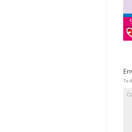
En
Tu d