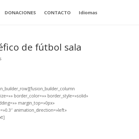
DONACIONES
CONTACTO
Idiomas
fico de fútbol sala
s
on_builder_row][fusion_builder_column
ize=»» border_color=»» border_style=»solid»
dding=»» margin_top=»0px»
»0.3″ animation_direction=»left»
xt]