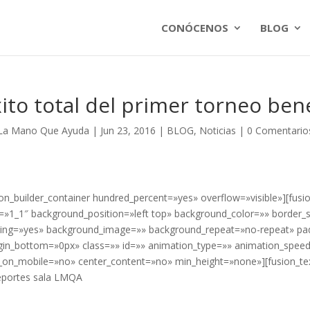
CONÓCENOS
BLOG
ito total del primer torneo bené
La Mano Que Ayuda
|
Jun 23, 2016
|
BLOG
,
Noticias
|
0 Comentario
ion_builder_container hundred_percent=»yes» overflow=»visible»][fusi
=»1_1″ background_position=»left top» background_color=»» border_s
ing=»yes» background_image=»» background_repeat=»no-repeat» pa
in_bottom=»0px» class=»» id=»» animation_type=»» animation_speed=
_on_mobile=»no» center_content=»no» min_height=»none»][fusion_te