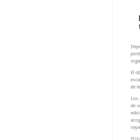
Depo
perd
orga
El o
esca
de l
Los 
de v
edic
acog
vaya
El t