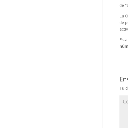
de “
La O
de p
acti
Esta
núm
En
Tu d