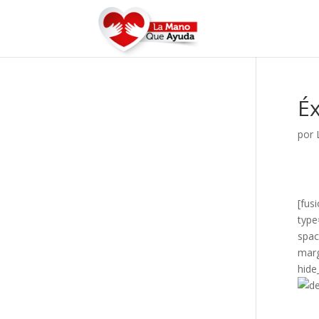
Éx
por
[fus
type
spac
marg
hide