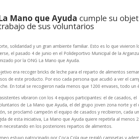
La Mano que Ayuda
cumple su objeti
trabajo de sus voluntarios
rte, solidaridad y un gran ambiente familiar. Esto es lo que vivieron
erse, el pasado 4 de junio en el Polideportivo Municipal de la Arganzu
nizado por la ONG La Mano que Ayuda.
bjetivo era recoger bricks de leche para el reparto de alimentos seman
sos de este producto. Por eso cada persona que acudió a ver el cam
eche. En total se recogieron nada menos que 1200 envases, todo un é
asistentes vibraron con los 4 equipos participantes: el de casados, el
oluntarios de La Mano que Ayuda, el del grupo joven zona norte y el 
ión, se proclamó campeón el equipo de casados y recibieron, cada un
ida de esta iniciativa, La Mano que Ayuda quiere repetirla al menos 
n necesitando en los posteriores repartos de alimentos.
orneo estuvo patrocinado por Coca Cola que regaló camisetas y adem