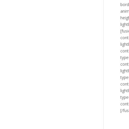
bord
anim
heig
ligh
[fus
cont
ligh
cont
type
cont
ligh
type
cont
ligh
type
cont
[/fu