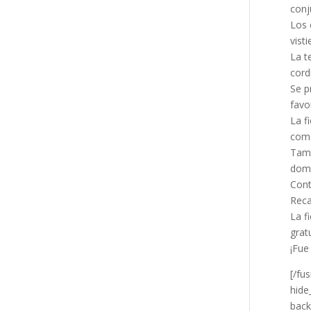
conju
Los 
vist
La t
cord
Se p
favo
La f
como
Tamb
doma
Cont
Reca
La f
gratu
¡Fue
[/fu
hide
back