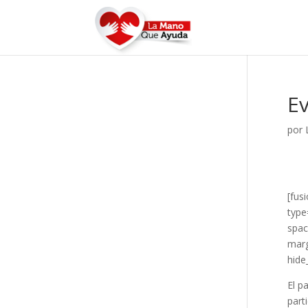
E
por
[fus
type
spac
marg
hide
El p
part