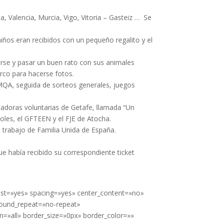
, Valencia, Murcia, Vigo, Vitoria – Gasteiz … Se
niños eran recibidos con un pequeño regalito y el
rse y pasar un buen rato con sus animales
arco para hacerse fotos.
MQA, seguida de sorteos generales, juegos
adoras voluntarias de Getafe, llamada “Un
les, el GFTEEN y el FJE de Atocha.
l trabajo de Familia Unida de España.
que había recibido su correspondiente ticket
 last=»yes» spacing=»yes» center_content=»no»
ound_repeat=»no-repeat»
n=»all» border_size=»0px» border_color=»»