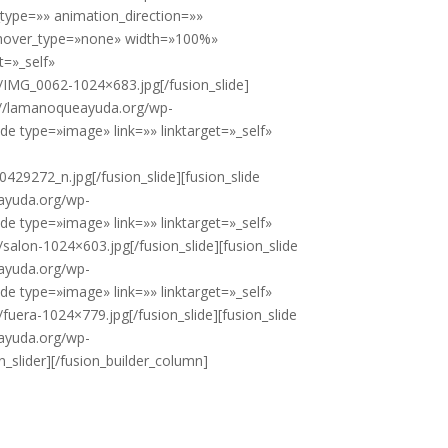
type=»» animation_direction=»»
r hover_type=»none» width=»100%»
t=»_self»
IMG_0062-1024×683.jpg[/fusion_slide]
ps://lamanoqueayuda.org/wp-
e type=»image» link=»» linktarget=»_self»
272_n.jpg[/fusion_slide][fusion_slide
eayuda.org/wp-
e type=»image» link=»» linktarget=»_self»
alon-1024×603.jpg[/fusion_slide][fusion_slide
eayuda.org/wp-
e type=»image» link=»» linktarget=»_self»
uera-1024×779.jpg[/fusion_slide][fusion_slide
eayuda.org/wp-
_slider][/fusion_builder_column]