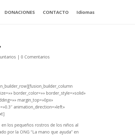
DONACIONES
CONTACTO
Idiomas
»
untarios
|
0 Comentarios
on_builder_row][fusion_builder_column
ize=»» border_color=»» border_style=»solid»
dding=»» margin_top=»0px»
»0.3″ animation_direction=»left»
xt]
 en los pequeños rostros de los niños al
izado por la ONG “La mano que ayuda” en