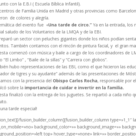
nto con la E.B.I ( Escuela Bíblica Infantil).
centros de Familia Unida en Madrid y otras provincias como Barcelona
ieron de colores y alegría.
emática del evento fue «
Una tarde de circo.”
Ya en la entrada, los 
ial saludo de los Voluntarios de la LMQA y de la EBI.
reparó un sector con peluches gigantes donde los niños podían senta
ritos. También contamos con el rincón de pintura facial, y el gran m
iesta comenzó con música y baile a cargo de los coordinadores de L
 “El Limbo” , “Baile de la sillas” y “Carrera con globos”.
ién hubo representaciones de las EBI, como el que hicieron las educ
dor de tigres y su ayudante” además de las presentaciones de Mósto
amos con la presencia del
Obispo Carlos Rocha
, responsable por e
lcó
sobre la
importancia de cuidar e invertir en la familia.
iesta finalizó con la entrega de los juguetes. Se repartió a cada niño 
ito.
 una tarde especial!
sion_text][/fusion_builder_column][fusion_builder_column type=»1_1″
_on_mobile=»no» background_color=»» background_image=»» backgr
ground_position=»left top» hover_type=»none» link=»» border_positio