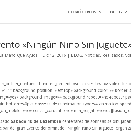
CONÓCENOS
BLOG
vento «Ningún Niño Sin Juguete
La Mano Que Ayuda
|
Dic 12, 2016
|
BLOG
,
Noticias
,
Realizados
,
Vol
ion_builder_container hundred_percent=»yes» overflow=»visible»][fusi
=»1_1″ background_position=»left top» background_color=»» border_s
ing=»yes» background_image=»» background_repeat=»no-repeat» pa
in_bottom=»0px» class=»» id=»» animation_type=»» animation_speed=
_on_mobile=»no» center_content=»no» min_height=»none»][fusion_te
asado
Sábado 10 de Diciembre
centenares de sonrisas se dibujaban
icipar del gran Evento denominado “Ningún Niño Sin Juguete” organ