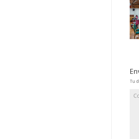
En
Tu d