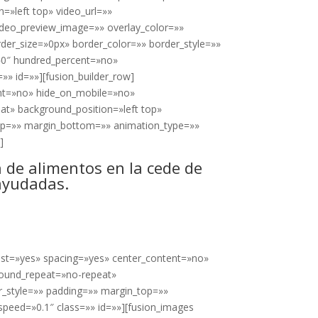
»left top» video_url=»»
deo_preview_image=»» overlay_color=»»
der_size=»0px» border_color=»» border_style=»»
»0″ hundred_percent=»no»
» id=»»][fusion_builder_row]
ent=»no» hide_on_mobile=»no»
t» background_position=»left top»
top=»» margin_bottom=»» animation_type=»»
]
 de alimentos en la cede de
ayudadas.
 last=»yes» spacing=»yes» center_content=»no»
ound_repeat=»no-repeat»
r_style=»» padding=»» margin_top=»»
peed=»0.1″ class=»» id=»»][fusion_images