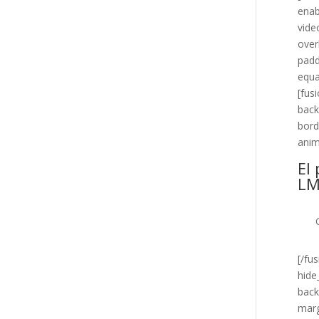
enab
vide
over
padd
equa
[fus
back
bord
anim
El
LM
[/fu
hide
back
marg