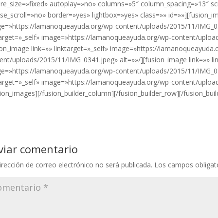
ure_size=»fixed» autoplay=»no» columns=»5″ column_spacing=»13″ s
e_scroll=»no» border=»yes» lightbox=»yes» class=»» id=»»][fusion_ima
e=»https://lamanoqueayuda.org/wp-content/uploads/2015/11/IMG_033
target=»_self» image=»https://lamanoqueayuda.org/wp-content/uploa
ion_image link=»» linktarget=»_self» image=»https://lamanoqueayuda.
ent/uploads/2015/11/IMG_0341.jpeg» alt=»»/][fusion_image link=»» lin
e=»https://lamanoqueayuda.org/wp-content/uploads/2015/11/IMG_034
target=»_self» image=»https://lamanoqueayuda.org/wp-content/uploa
sion_images][/fusion_builder_column][/fusion_builder_row][/fusion_buil
viar comentario
irección de correo electrónico no será publicada.
Los campos obligat