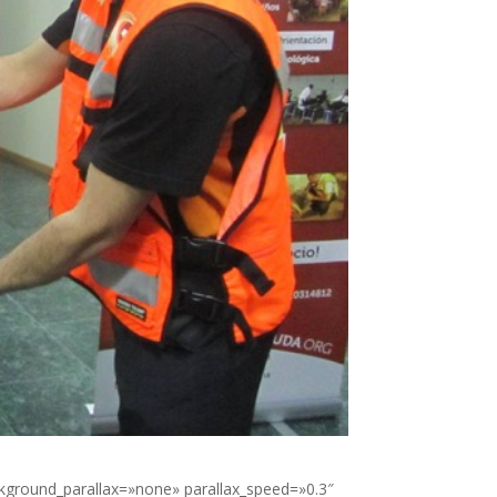
kground_parallax=»none» parallax_speed=»0.3″