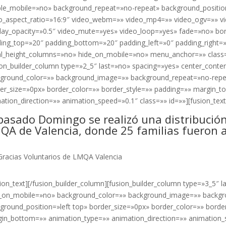
le_mobile=»no» background_repeat=»no-repeat» background_position=
o_aspect_ratio=»16:9″ video_webm=»» video_mp4=»» video_ogv=»» vi
lay_opacity=»0.5″ video_mute=»yes» video_loop=»yes» fade=»no» bor
ing_top=»20″ padding_bottom=»20″ padding_left=»0″ padding_right=
l_height_columns=»no» hide_on_mobile=»no» menu_anchor=»» class=»
ion_builder_column type=»2_5″ last=»no» spacing=»yes» center_cont
ground_color=»» background_image=»» background_repeat=»no-repea
er_size=»0px» border_color=»» border_style=»» padding=»» margin_
ation_direction=»» animation_speed=»0.1″ class=»» id=»»][fusion_text
 pasado Domingo se realizó una distribución
QA de Valencia, donde 25 familias fueron 
Gracias Voluntarios de LMQA Valencia
sion_text][/fusion_builder_column][fusion_builder_column type=»3_5″
_on_mobile=»no» background_color=»» background_image=»» backgr
ground_position=»left top» border_size=»0px» border_color=»» borde
in_bottom=»» animation_type=»» animation_direction=»» animation_s