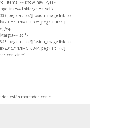
croll_items=»» show_nav=»yes»
ge link=»» linktarget=»_self»
9.jpeg» alt=»»/][fusion_image link=»»
ds/2015/11/IMG_0335.jpeg» alt=»»/]
org/wp-
ktarget=»_self»
3.jpeg» alt=»»/][fusion_image link=»»
ds/2015/11/IMG_0344.jpeg» alt=»»/]
der_container]
orios están marcados con
*