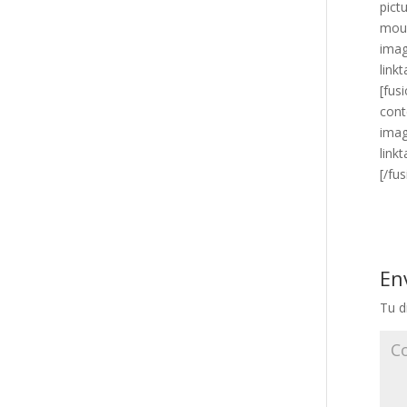
pict
mous
imag
link
[fus
cont
imag
link
[/fu
En
Tu d