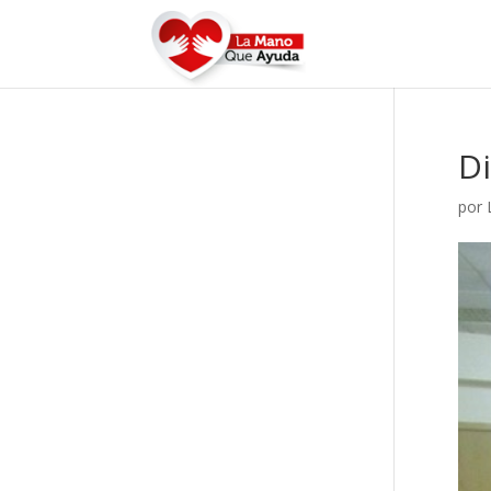
Di
por