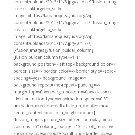
content/uploads/2015/11/5.jpg» alt=»»/][fusion_image
link=»» linktarget=»_self»
image=»https://lamanoqueayuda.org/wp-
content/uploads/2015/11/6.jpg» alt=»»/][fusion_image
link=»» linktarget=»_self»
image=»https://lamanoqueayuda.org/wp-
content/uploads/2015/11/7.jpg» alt=»»/]
[/fusion_images][/fusion_builder_column]
[fusion_builder_column type=»1_1″
background_position=»left top» background_color=»»
border_size=»» border_color=»» border_style=»solid»
spacing=»yes» background_image=»»
background_repeat=»no-repeat» padding=»»
margin_top=»0px» margin_bottom=»0px» class=»»
id=»» animation_type=»» animation_speed=»0.3″
animation_direction=»left» hide_on_mobile=»no»
center_content=»no» min_height=»none»]
[fusion_images picture_size=»fixed» autoplay=»no»
columns=»5″ column_spacing=»13″ scroll_items=»»
show_nav=»yes» mouse_scroll=»no» border=»yes»