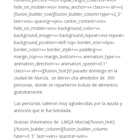
hide_on_mobile=»no» menu_anchor=»» class=»» id=»»]
[fusion_builder_row][fusion_builder_column type=»2_5″
last=»no» spacing=»yes» center_content=»no»
hide_on_mobile=»no» background_color=»»
background_image=»» background_repeat=»no-repeat»
background_position=»left top» border_size=»0px»
border_color=»» border_style=»» padding=»»
margin_top=»» margin_bottom=»» animation_type=»»
animation_direction=»» animation_speed=»0.1″
class=»» id=»»][fusion_text]El pasado domingo en la
ciudad de Murcia, se dieron cita alrededor de 300
personas, donde se repartieron bolsas de alimentos
gratuitamente.
Las personas salieron muy agradecidas por la ayuda y
atención que le fue brindada.
Gracias Voluntarios de LMQA Murcia[/fusion_text]
[/fusion_builder_column][fusion_builder_column
type=»3_5″ last=»yes» spacing=»yes»