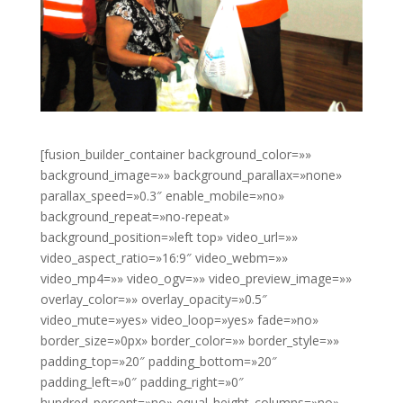
[fusion_builder_container background_color=»»
background_image=»» background_parallax=»none»
parallax_speed=»0.3″ enable_mobile=»no»
background_repeat=»no-repeat»
background_position=»left top» video_url=»»
video_aspect_ratio=»16:9″ video_webm=»»
video_mp4=»» video_ogv=»» video_preview_image=»»
overlay_color=»» overlay_opacity=»0.5″
video_mute=»yes» video_loop=»yes» fade=»no»
border_size=»0px» border_color=»» border_style=»»
padding_top=»20″ padding_bottom=»20″
padding_left=»0″ padding_right=»0″
hundred_percent=»no» equal_height_columns=»no»