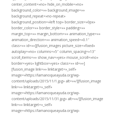
center_content=»no» hide_on_mobile=»no»
background_color=»» background_image=»»
background_repeat=»no-repeat»
background_position=»left top» border_size=»0px»
border_color=»» border_style=»» padding=»»
margin_top=»» margin_bottom=»» animation_type=»»
animation_direction=»» animation_speed=»0.1″
class=»» id=»»][fusion_images picture_size=»fixed»
autoplay=»no» columns=»5″ column_spacing=»13″
scroll_items=»» show_nav=»yes» mouse_scroll=»no»
border=»yes» lightbox=»yes» class=»» id=»»]
[fusion_image link=»» linktarget=»_self»
image=»https://lamanoqueayuda.org/wp-
content/uploads/2015/11/1.jpg» alt=»»/][fusion_image
link=»» linktarget=»_self»
image=»https://lamanoqueayuda.org/wp-
content/uploads/2015/11/31.jpg» alt=»»/][fusion_image
link=»» linktarget=»_self»
image=»https://lamanoqueayuda.org/wp-