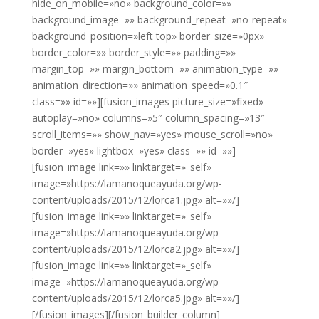
hide_on_mobile=»no» background_color=»»
background_image=»» background_repeat=»no-repeat»
background_position=»left top» border_size=»0px»
border_color=»» border_style=»» padding=»»
margin_top=»» margin_bottom=»» animation_type=»»
animation_direction=»» animation_speed=»0.1″
class=»» id=»»][fusion_images picture_size=»fixed»
autoplay=»no» columns=»5″ column_spacing=»13″
scroll_items=»» show_nav=»yes» mouse_scroll=»no»
border=»yes» lightbox=»yes» class=»» id=»»]
[fusion_image link=»» linktarget=»_self»
image=»https://lamanoqueayuda.org/wp-
content/uploads/2015/12/lorca1.jpg» alt=»»/]
[fusion_image link=»» linktarget=»_self»
image=»https://lamanoqueayuda.org/wp-
content/uploads/2015/12/lorca2.jpg» alt=»»/]
[fusion_image link=»» linktarget=»_self»
image=»https://lamanoqueayuda.org/wp-
content/uploads/2015/12/lorca5.jpg» alt=»»/]
[/fusion_images][/fusion_builder_column]