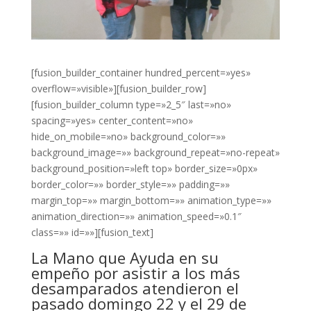
[fusion_builder_container hundred_percent=»yes»
overflow=»visible»][fusion_builder_row]
[fusion_builder_column type=»2_5″ last=»no»
spacing=»yes» center_content=»no»
hide_on_mobile=»no» background_color=»»
background_image=»» background_repeat=»no-repeat»
background_position=»left top» border_size=»0px»
border_color=»» border_style=»» padding=»»
margin_top=»» margin_bottom=»» animation_type=»»
animation_direction=»» animation_speed=»0.1″
class=»» id=»»][fusion_text]
La Mano que Ayuda en su
empeño por asistir a los más
desamparados atendieron el
pasado domingo 22 y el 29 de