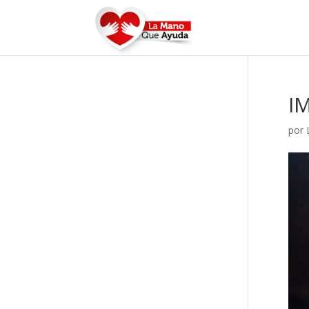
I
por