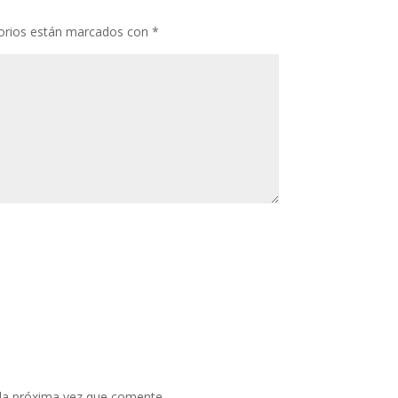
orios están marcados con
*
 la próxima vez que comente.