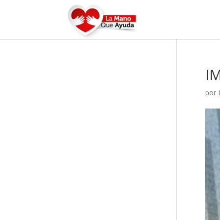
I
por