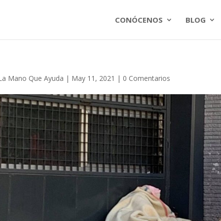
CONÓCENOS
BLOG
La Mano Que Ayuda
|
May 11, 2021
|
0 Comentarios