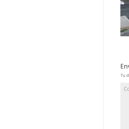
En
Tu d