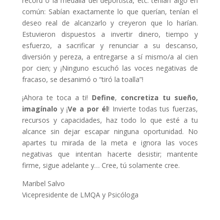
record o la medalla del deportista, etc. tenían algo en
común: Sabían exactamente lo que querían, tenían el
deseo real de alcanzarlo y creyeron que lo harían.
Estuvieron dispuestos a invertir dinero, tiempo y
esfuerzo, a sacrificar y renunciar a su descanso,
diversión y pereza, a entregarse a sí mismo/a al cien
por cien; y ¡Ninguno escuchó las voces negativas de
fracaso, se desanimó o “tiró la toalla”!
¡Ahora te toca a ti!
Define
,
concretiza tu sueño,
imagínalo
y ¡
Ve a por él
! Invierte todas tus fuerzas,
recursos y capacidades, haz todo lo que esté a tu
alcance sin dejar escapar ninguna oportunidad. No
apartes tu mirada de la meta e ignora las voces
negativas que intentan hacerte desistir; mantente
firme, sigue adelante y… Cree, tú solamente cree.
Maribel Salvo
Vicepresidente de LMQA y Psicóloga