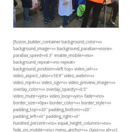
[fusion_builder_container background_color=»»
background_image=»» background_parallax=»none»
parallax_speed=»0.3″ enable_mobile=»no»
background_repeat=»no-repeat»
background_position=»left top» video_url=»»
video_aspect_ratio=»16:9″ video_webm=»»
video_mp4=»» video_ogv=»» video_preview_image=»»
overlay_color=»» overlay_opacity=»0.5″
video_mute=»yes» video_loop=»yes» fade=»no»
border_size=»0px» border_color=»» border_style=»»
padding_top=»20″ padding_bottom=»20″
padding_left=»0″ padding_right=»0″
hundred_percent=»no» equal_height_columns=»no»
hide_on_mobile=»no» menu_anchor=»» class=»» id=»»]