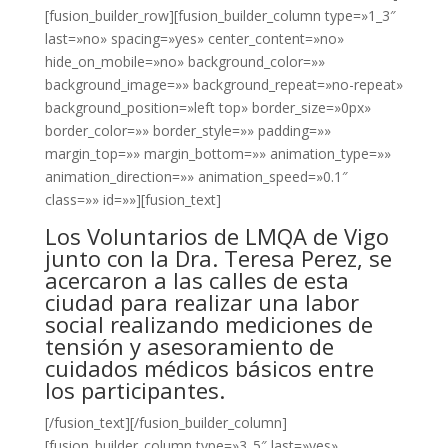
[fusion_builder_row][fusion_builder_column type=»1_3″
last=»no» spacing=»yes» center_content=»no»
hide_on_mobile=»no» background_color=»»
background_image=»» background_repeat=»no-repeat»
background_position=»left top» border_size=»0px»
border_color=»» border_style=»» padding=»»
margin_top=»» margin_bottom=»» animation_type=»»
animation_direction=»» animation_speed=»0.1″
class=»» id=»»][fusion_text]
Los Voluntarios de LMQA de Vigo
junto con la Dra. Teresa Perez, se
acercaron a las calles de esta
ciudad para realizar una labor
social realizando mediciones de
tensión y asesoramiento de
cuidados médicos básicos entre
los participantes.
[/fusion_text][/fusion_builder_column]
[fusion_builder_column type=»3_5″ last=»yes»