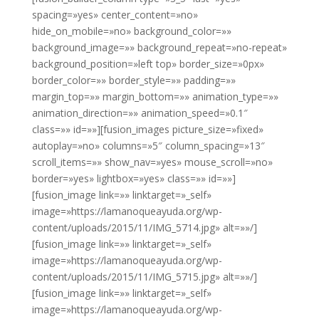
spacing=»yes» center_content=»no»
hide_on_mobile=»no» background_color=»»
background_image=»» background_repeat=»no-repeat»
background_position=»left top» border_size=»0px»
border_color=»» border_style=»» padding=»»
margin_top=»» margin_bottom=»» animation_type=»»
animation_direction=»» animation_speed=»0.1″
class=»» id=»»][fusion_images picture_size=»fixed»
autoplay=»no» columns=»5″ column_spacing=»13″
scroll_items=»» show_nav=»yes» mouse_scroll=»no»
border=»yes» lightbox=»yes» class=»» id=»»]
[fusion_image link=»» linktarget=»_self»
image=»https://lamanoqueayuda.org/wp-
content/uploads/2015/11/IMG_5714.jpg» alt=»»/]
[fusion_image link=»» linktarget=»_self»
image=»https://lamanoqueayuda.org/wp-
content/uploads/2015/11/IMG_5715.jpg» alt=»»/]
[fusion_image link=»» linktarget=»_self»
image=»https://lamanoqueayuda.org/wp-