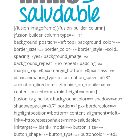
[/fusion_imageframe][/fusion_builder_column]
[fusion_builder_column type=»1_1″
background_position=»left top» background_color=»»
border_size=»» border_color=»» border_style=»solid»
spacing=»yes» background_image=»»
background_repeat=»no-repeat» padding=»»
margin_top=»0px» margin_bottom=»0px» class=»»
id=»» animation_type=»» animation_speed=»0.3″
animation_direction=»left» hide_on_mobile=»no»
center_content=»no» min_height=»none»]
[fusion_tagline_box backgroundcolor=»» shadow=»no»
shadowopacity=»0.7″ border=»1px» bordercolor=»»
highlightposition=»bottom» content_alignment=»left»
link=»http://ebiespaña.es/mimo-saludable/»
linktarget=»_blank» modal=»» button_size=»»
button_shape=»» button_type=»» buttoncolor=»red»