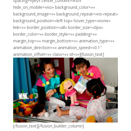
spacing=»yes» center_content=»no»
hide_on_mobile=»no» background_color=»»
background_image=»» background_repeat=»no-repeat»
background_position=»left top» hover_type=»none»
link=»» border_position=»all» border_size=»0px»
border_color=»» border_style=»» padding=»»
margin_top=»» margin_bottom=»» animation_type=»»
animation_direction=»» animation_speed=»0.1″
animation_offset=»» class=»» id=»»][fusion_text]
[/fusion_text][/fusion_builder_column]