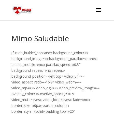
Mimo Saludable
[fusion_builder_container background_color=»»
background_image=»» background_parallax=»none»
enable_mobile=»no» parallax_speed=»0.3″
background_repeat=»no-repeat»
background_position=»left top» video_url=»»
video_aspect_ratio=»16:9″ video_webm=»»
video_mp4=»» video_ogv=»» video_preview_image=»»
overlay_color=»» overlay_opacity=»0.5″
video_mute=»yes» video_loop=»yes» fade=»no»
border_size=»0px» border_color=»»
border_style=»solid» padding_top=»20″