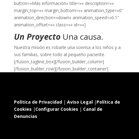
button=»Más información» title=»» description=»»
margin_top=»» margin_bottom=»» animation_type=»0″
animation_direction=»down» animation_speed=»0.1″
animation_offset=»» class=»» id=»»]
Un Proyecto
Una causa.
Nuestra misión es robarle una sonrisa a los niños y a
sus familias, sobre todo al pequeño paciente.
[/fusion_tagline_box][/fusion_builder_column]
[/fusion_builder_row][/fusion_builder_container]
Política de Privacidad
|
Aviso Legal
|
Política de
Cookies
|
Configurar Cookies
|
Canal de
Denuncias