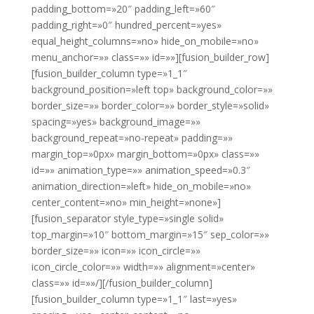
padding_bottom=»20″ padding_left=»60″
padding_right=»0″ hundred_percent=»yes»
equal_height_columns=»no» hide_on_mobile=»no»
menu_anchor=»» class=»» id=»»][fusion_builder_row]
[fusion_builder_column type=»1_1″
background_position=»left top» background_color=»»
border_size=»» border_color=»» border_style=»solid»
spacing=»yes» background_image=»»
background_repeat=»no-repeat» padding=»»
margin_top=»0px» margin_bottom=»0px» class=»»
id=»» animation_type=»» animation_speed=»0.3″
animation_direction=»left» hide_on_mobile=»no»
center_content=»no» min_height=»none»]
[fusion_separator style_type=»single solid»
top_margin=»10″ bottom_margin=»15″ sep_color=»»
border_size=»» icon=»» icon_circle=»»
icon_circle_color=»» width=»» alignment=»center»
class=»» id=»»/][/fusion_builder_column]
[fusion_builder_column type=»1_1″ last=»yes»