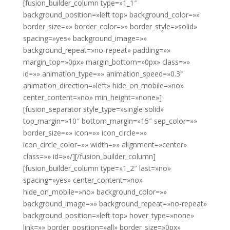
[fusion_builder_column type=»1_1″
background_position=»left top» background_color=»»
border_size=»» border_color=»» border_style=»solid»
spacing=»yes» background_image=»»
background_repeat=»no-repeat» padding=»»
margin_top=»0px» margin_bottom=»0px» class=»»
id=»» animation_type=»» animation_speed=»0.3″
animation_direction=»left» hide_on_mobile=»no»
center_content=»no» min_height=»none»]
[fusion_separator style_type=»single solid»
top_margin=»10″ bottom_margin=»15″ sep_color=»»
border_size=»» icon=»» icon_circle=»»
icon_circle_color=»» width=»» alignment=»center»
class=»» id=»»/][/fusion_builder_column]
[fusion_builder_column type=»1_2″ last=»no»
spacing=»yes» center_content=»no»
hide_on_mobile=»no» background_color=»»
background_image=»» background_repeat=»no-repeat»
background_position=»left top» hover_type=»none»
link=»» border_position=»all» border_size=»0px»