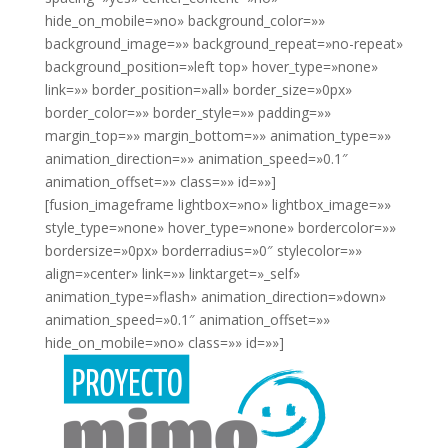
hide_on_mobile=»no» background_color=»»
background_image=»» background_repeat=»no-repeat»
background_position=»left top» hover_type=»none»
link=»» border_position=»all» border_size=»0px»
border_color=»» border_style=»» padding=»»
margin_top=»» margin_bottom=»» animation_type=»»
animation_direction=»» animation_speed=»0.1″
animation_offset=»» class=»» id=»»]
[fusion_imageframe lightbox=»no» lightbox_image=»»
style_type=»none» hover_type=»none» bordercolor=»»
bordersize=»0px» borderradius=»0″ stylecolor=»»
align=»center» link=»» linktarget=»_self»
animation_type=»flash» animation_direction=»down»
animation_speed=»0.1″ animation_offset=»»
hide_on_mobile=»no» class=»» id=»»]