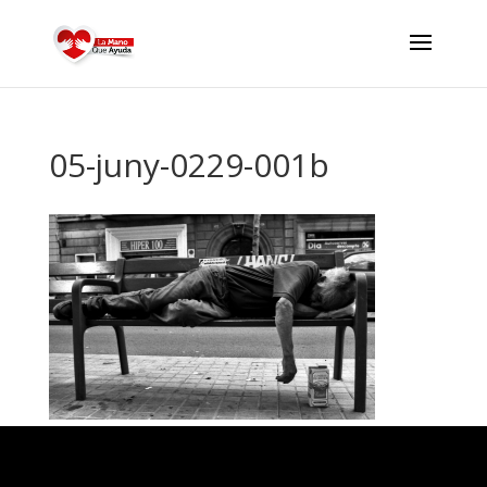
05-juny-0229-001b